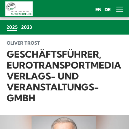
EN
DE
(CURRENT)
2025
2023
OLIVER TROST
GESCHÄFTSFÜHRER,
EUROTRANSPORTMEDIA
VERLAGS- UND
VERANSTALTUNGS-
GMBH