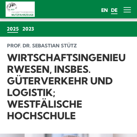
EN
DE
(CURRENT)
2025
2023
PROF. DR. SEBASTIAN STÜTZ
WIRTSCHAFTSINGENIEU
RWESEN, INSBES.
GÜTERVERKEHR UND
LOGISTIK;
WESTFÄLISCHE
HOCHSCHULE