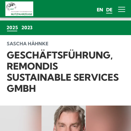
EN
DE
(CURRENT)
2025
2023
SASCHA HÄHNKE
GESCHÄFTSFÜHRUNG,
REMONDIS
SUSTAINABLE SERVICES
GMBH